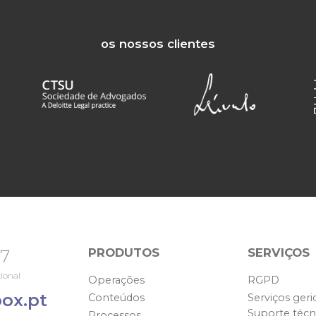
os nossos clientes
PRODUTOS
SERVIÇOS
67
ional
Operações
RGPD
ox.pt
Conteúdos
Serviços geri
Suporte técn
Processos