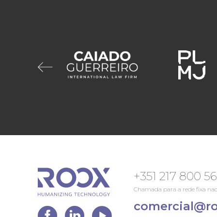
+351 217 800 5
Chamada para a rede fixa nac
comercial@ro