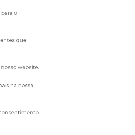
 para o
ndentes que
 nosso website.
ais na nossa
 consentimento.