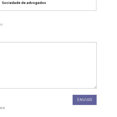
ro
ENVIAR
ara