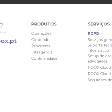
PRODUTOS
SERVIÇOS
67
ional
Operações
RGPD
ox.pt
Conteúdos
Serviços geri
Suporte técn
Processos
informático
Inteligência
Setup de escr
Conformidade
advogados
ROOX Cloud
ROOX Cloud
Segurança d