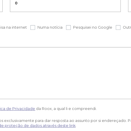
isa na internet
Numa notícia
Pesquisei no Google
Out
tica de Privacidade
da Roox, a qual li e compreendi.
dos exclusivamente para dar resposta ao assunto por si endereçado. P
 de proteção de dados através deste link
.