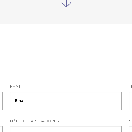
EMAIL
T
N.º DE COLABORADORES
S