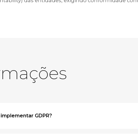
tability) das entidades, exigindo conformidade con
ormações
 implementar GDPR?