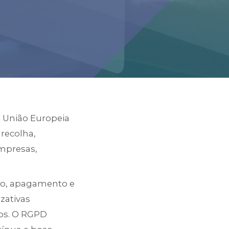
 União Europeia
 recolha,
empresas,
ação, apagamento e
zativas
dos. O RGPD