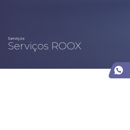
Serviços
Serviços ROOX
Na
ROOX
, colocamos mais de duas décadas de
experiência tecnológica ao serviço da
advocacia.
Apoiamos
sociedades de
advogados e departamentos
jurídicos
com
serviços geridos e consultoria