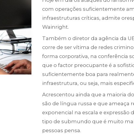
Hoje em dia os ataques do ransomwa
com operações suficientemente amp
infraestruturas críticas, admite o
Wainright.
Também o diretor da agência da UE s
corre de ser vítima de redes crimin
forma corporativa, na conferência
que o factor preocupante é a sofisti
suficientemente boa para realmente
infraestrutura, ou seja, mais especif
Acrescentou ainda que a maioria do
são de língua russa e que ameaça 
exponencial na escala e expressão d
tipo de submundo que é muito maio
pessoas pensa.