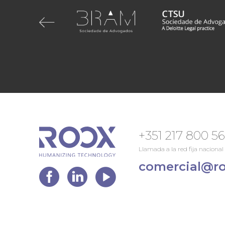
+351 217 800 5
Llamada a la red fija nacional
comercial@ro