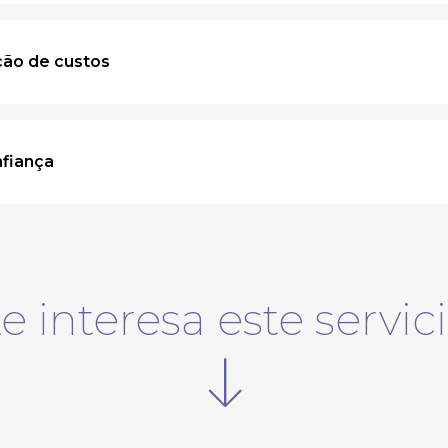
ção de custos
nfiança
e interesa este servic