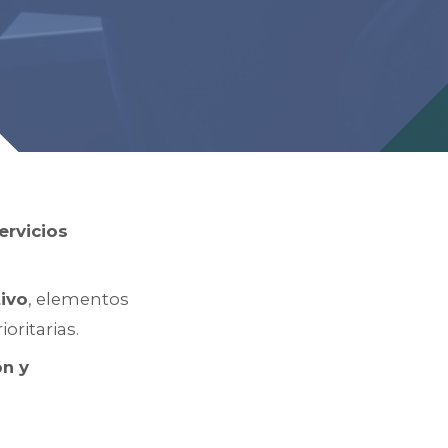
ervicios
tivo
, elementos
oritarias.
ón y