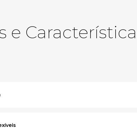
s e Característic
a
exíveis