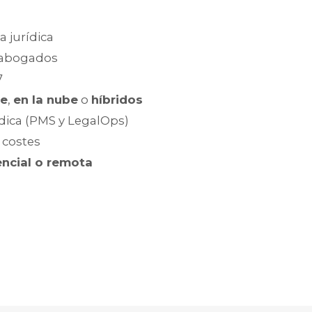
 jurídica
 abogados
7
se
,
en la nube
o
híbridos
ídica (PMS y LegalOps)
 costes
ncial o remota