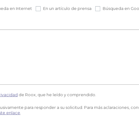
eda en Internet
En un artículo de prensa
Búsqueda en Goo
rivacidad
de Roox, que he leído y comprendido.
clusivamente para responder a su solicitud. Para más aclaraciones, con
ste enlace
.