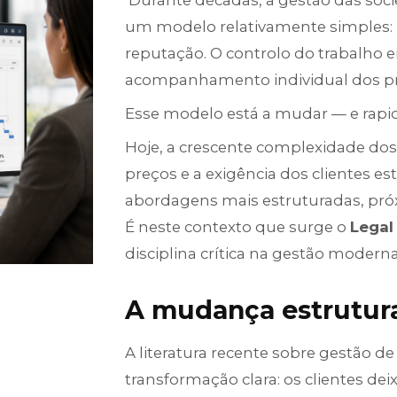
Durante décadas, a gestão das soc
um modelo relativamente simples: ho
reputação. O controlo do trabalho e
acompanhamento individual dos pro
Esse modelo está a mudar — e rap
Hoje, a crescente complexidade dos 
preços e a exigência dos clientes est
abordagens mais estruturadas, próx
É neste contexto que surge o
Legal
disciplina crítica na gestão modern
A mudança estrutural
A literatura recente sobre gestão d
transformação clara: os clientes 