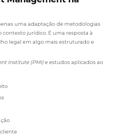
apenas uma adaptação de metodologias
o contexto jurídico. É uma resposta à
lho legal em algo mais estruturado e
t Institute (PMI)
e estudos aplicados ao
bito
os
ução
cliente