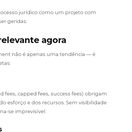
m processo jurídico como um projeto com
er geridas.
relevante agora
ment não é apenas uma tendência — é
etas:
ed fees, capped fees, success fees) obrigam
o esforço e dos recursos. Sem visibilidade
na-se imprevisível.
s