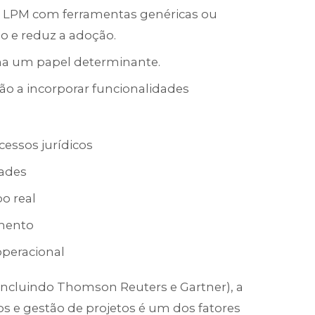
r LPM com ferramentas genéricas ou
ão e reduz a adoção.
ha um papel determinante.
ão a incorporar funcionalidades
cessos jurídicos
dades
o real
amento
operacional
(incluindo Thomson Reuters e Gartner), a
s e gestão de projetos é um dos fatores