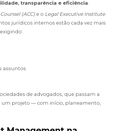
ilidade, transparência e eficiência
.
 Counsel (ACC)
e o
Legal Executive Institute
tos jurídicos internos estão cada vez mais
 exigindo:
os assuntos
s sociedades de advogados, que passam a
mo um projeto — com início, planeamento,
ect Management na