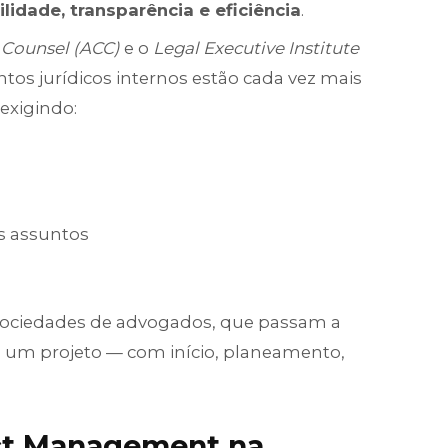
ilidade, transparência e eficiência
.
 Counsel (ACC)
e o
Legal Executive Institute
tos jurídicos internos estão cada vez mais
 exigindo:
os assuntos
s sociedades de advogados, que passam a
mo um projeto — com início, planeamento,
ect Management na