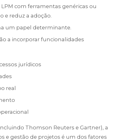
r LPM com ferramentas genéricas ou
ão e reduz a adoção.
ha um papel determinante.
ão a incorporar funcionalidades
cessos jurídicos
dades
o real
amento
operacional
(incluindo Thomson Reuters e Gartner), a
s e gestão de projetos é um dos fatores