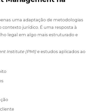
apenas uma adaptação de metodologias
o contexto jurídico. É uma resposta à
lho legal em algo mais estruturado e
t Institute (PMI)
e estudos aplicados ao
bito
os
ução
cliente