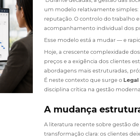
Durante décadas, a gestão das soc
um modelo relativamente simples: ho
reputação. O controlo do trabalho e
acompanhamento individual dos pro
Esse modelo está a mudar — e rap
Hoje, a crescente complexidade dos 
preços e a exigência dos clientes est
abordagens mais estruturadas, próx
É neste contexto que surge o
Legal
disciplina crítica na gestão modern
A mudança estrutural
A literatura recente sobre gestão d
transformação clara: os clientes 