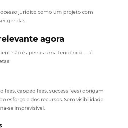
m processo jurídico como um projeto com
er geridas.
relevante agora
ment não é apenas uma tendência — é
etas:
ed fees, capped fees, success fees) obrigam
o esforço e dos recursos. Sem visibilidade
na-se imprevisível.
s