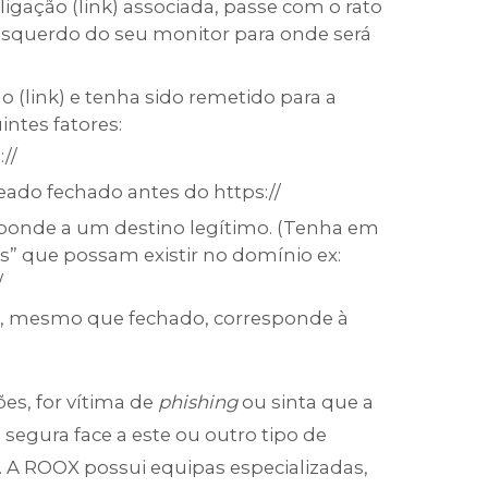
igação (link) associada, passe com o rato
r esquerdo do seu monitor para onde será
o (link) e tenha sido remetido para a
intes fatores:
//
eado fechado antes do https://
ponde a um destino legítimo. (Tenha em
s” que possam existir no domínio ex:
/
o, mesmo que fechado, corresponde à
ões, for vítima de
phishing
ou sinta que a
egura face a este ou outro tipo de
. A ROOX possui equipas especializadas,