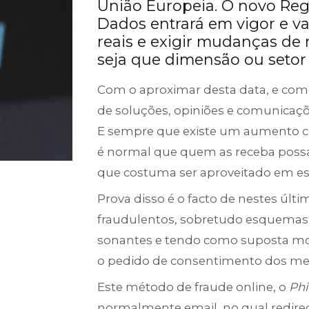
União Europeia. O novo Re
Dados entrará em vigor e vai
reais e exigir mudanças de
seja que dimensão ou setor 
Com o aproximar desta data, e co
de soluções, opiniões e comunicaçõ
E sempre que existe um aumento c
é normal que quem as receba possa b
que costuma ser aproveitado em e
Prova disso é o facto de nestes úl
fraudulentos, sobretudo esquema
sonantes e tendo como suposta mot
o pedido de consentimento dos me
Este método de fraude online, o
Phi
normalmente email, no qual redirec