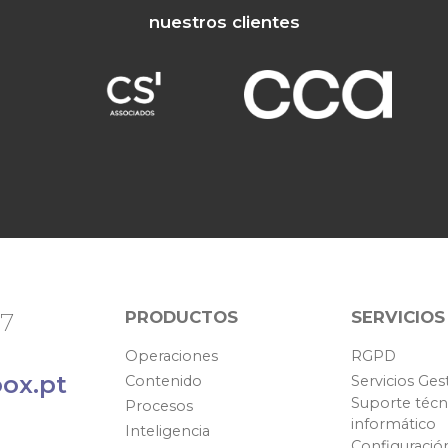
nuestros clientes
PRODUCTOS
SERVICIOS
67
Operaciones
RGPD
ox.pt
Contenido
Servicios Ges
Suporte técn
Procesos
informático
Inteligencia
Configuració