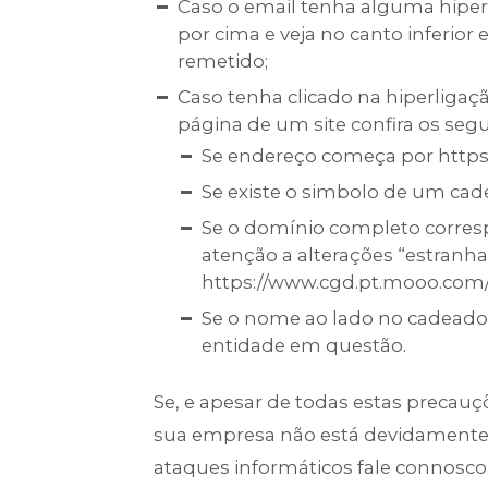
Caso o email tenha alguma hiperl
por cima e veja no canto inferio
remetido;
Caso tenha clicado na hiperligaçã
página de um site confira os segu
Se endereço começa por https:
Se existe o simbolo de um cad
Se o domínio completo corres
atenção a alterações “estranha
https://www.cgd.pt.mooo.com
Se o nome ao lado no cadead
entidade em questão.
Se, e apesar de todas estas precauç
sua empresa não está devidamente s
ataques informáticos fale connosco