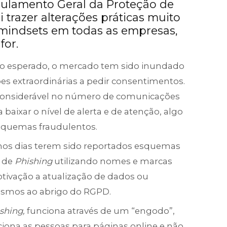
gulamento Geral da Proteção de
 trazer alterações práticas muito
 mindsets em todas as empresas,
for.
mo esperado, o mercado tem sido inundado
es extraordinárias a pedir consentimentos.
onsiderável no número de comunicações
aixar o nível de alerta e de atenção, algo
squemas fraudulentos.
timos dias terem sido reportados esquemas
s de
Phishing
utilizando nomes e marcas
ivação a atualização de dados ou
smos ao abrigo do RGPD.
shing,
funciona através de um “engodo”,
iona as pessoas para páginas online e não