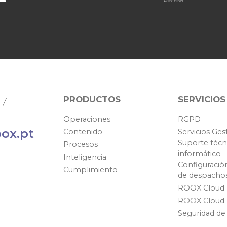
PRODUCTOS
SERVICIOS
67
Operaciones
RGPD
ox.pt
Contenido
Servicios Ges
Suporte técn
Procesos
informático
Inteligencia
Configuració
Cumplimiento
de despacho
ROOX Cloud
ROOX Cloud
Seguridad de