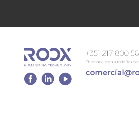
+351 217 800 5
Chamada para a rede fixa nac
comercial@ro