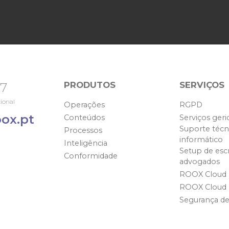
PRODUTOS
SERVIÇOS
67
ional
Operações
RGPD
ox.pt
Conteúdos
Serviços geri
Suporte técn
Processos
informático
Inteligência
Setup de escr
Conformidade
advogados
ROOX Cloud
ROOX Cloud
Segurança d