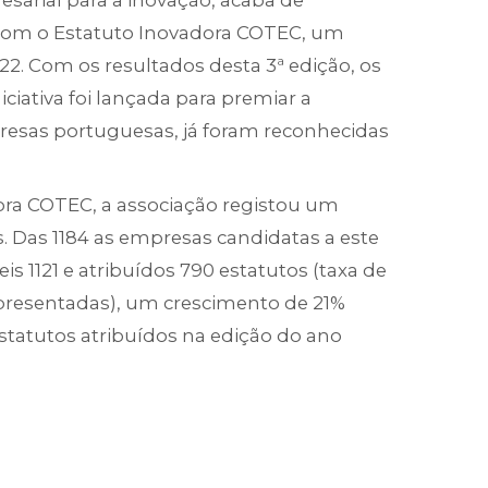
sarial para a inovação, acaba de
 com o Estatuto Inovadora COTEC, um
2. Com os resultados desta 3ª edição, os
iativa foi lançada para premiar a
esas portuguesas, já foram reconhecidas
ora COTEC, a associação registou um
 Das 1184 as empresas candidatas a este
is 1121 e atribuídos 790 estatutos (taxa de
presentadas), um crescimento de 21%
atutos atribuídos na edição do ano