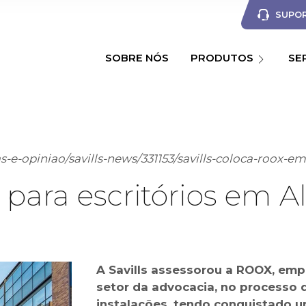
SUPOR
SOBRE NÓS
PRODUTOS
SE
as-e-opiniao/savills-news/331153/savills-coloca-roox-e
ara escritórios em A
A Savills assessorou a ROOX, emp
setor da advocacia, no processo
instalações, tendo conquistado 