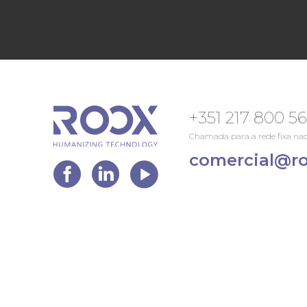
+351 217 800 5
Chamada para a rede fixa nac
comercial@ro