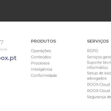
PRODUTOS
SERVIÇOS
67
ional
Operações
RGPD
ox.pt
Conteúdos
Serviços geri
Suporte técn
Processos
informático
Inteligência
Setup de escr
Conformidade
advogados
ROOX Cloud
ROOX Cloud
Segurança d