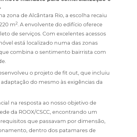
.
 na zona de Alcântara Rio, a escolha recaiu
2
 220 m
. A envolvente do edifício oferece
eto de serviços. Com excelentes acessos
imóvel está localizado numa das zonas
 que combina o sentimento bairrista com
de.
esenvolveu o projeto de fit out, que incluiu
e adaptação do mesmo às exigências da
ncial na resposta ao nosso objetivo de
va sede da ROOX/CSCC, encontrando um
 requisitos que passavam por dimensão,
cionamento, dentro dos patamares de