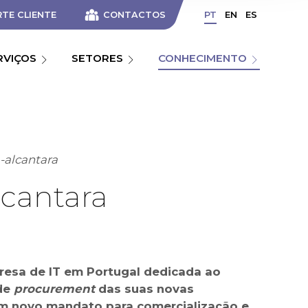
TE CLIENTE
CONTACTOS
PT
EN
ES
RVIÇOS
SETORES
CONHECIMENTO
m-alcantara
lcantara
resa de IT em Portugal dedicada ao
 de
procurement
das suas novas
um novo mandato para comercialização e