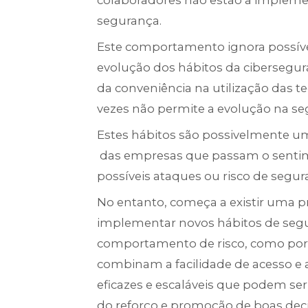
colaboradores não estão a implemen
segurança.
Este comportamento ignora possívei
evolução dos hábitos da cibersegur
da conveniência na utilização das 
vezes não permite a evolução na se
Estes hábitos são possivelmente um 
das empresas que passam o sentim
possíveis ataques ou risco de segur
No entanto, começa a existir uma 
implementar novos hábitos de segur
comportamento de risco, como por
combinam a facilidade de acesso e 
eficazes e escaláveis que podem ser
do reforço e promoção de boas de