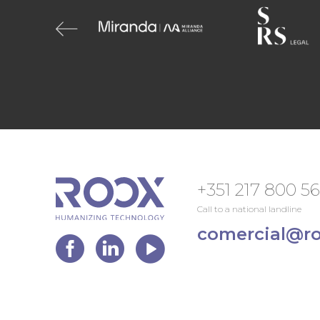
+351 217 800 5
Call to a national landline
comercial@ro