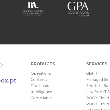
PRODUCTS
SERVICES
67
Operations
GDPR
ox.pt
Contents
Managed Ser
Processes
End-User Su
Intelligence
Law firm IT 
Compliance
ROOX Cloud
ROOX Cloud