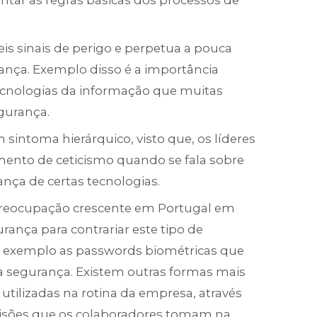
tar as regras básicas dos processos de
s sinais de perigo e perpetua a pouca
ança. Exemplo disso é a importância
tecnologias da informação que muitas
gurança.
sintoma hierárquico, visto que, os líderes
ento de ceticismo quando se fala sobre
ança de certas tecnologias.
preocupação crescente em Portugal em
ança para contrariar este tipo de
 exemplo as passwords biométricas que
a segurança. Existem outras formas mais
 utilizadas na rotina da empresa, através
cisões que os colaboradores tomam na