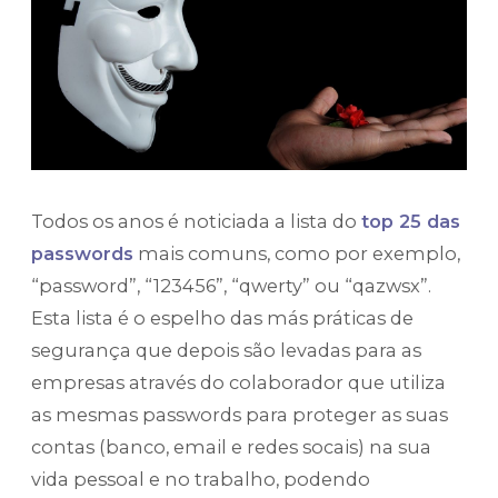
Todos os anos é noticiada a lista do
top 25 das
passwords
mais comuns, como por exemplo,
“password”, “123456”, “qwerty” ou “qazwsx”.
Esta lista é o espelho das más práticas de
segurança que depois são levadas para as
empresas através do colaborador que utiliza
as mesmas passwords para proteger as suas
contas (banco, email e redes socais) na sua
vida pessoal e no trabalho, podendo