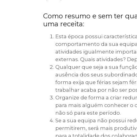
Como resumo e sem ter qua
uma receita:
Esta época possui característic
comportamento da sua equipa e
atividades igualmente import
externas. Quais atividades? De
Qualquer que seja a sua função
ausência dos seus subordinado
forma exija que férias sejam fér
trabalhar acaba por não ser po
Organize de forma a criar red
para mais alguém conhecer o qu
não só para este período.
Se a sua equipa não possui redu
permitirem, será mais produtiv
para a totalidade dos colaborad