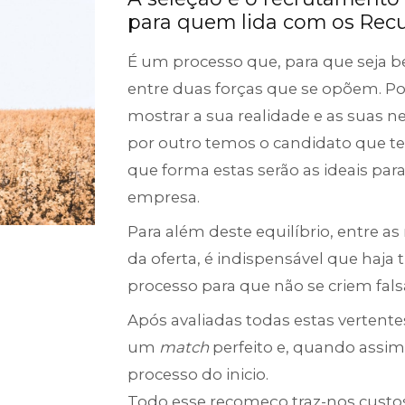
para quem lida com os Re
É um processo que, para que seja b
entre duas forças que se opõem. P
mostrar a sua realidade e as suas n
por outro temos o candidato que te
que forma estas serão as ideais par
empresa.
Para além deste equilíbrio, entre a
da oferta, é indispensável que haja
processo para que não se criem fals
Após avaliadas todas estas vertent
um
match
perfeito e, quando assi
processo do inicio.
Todo esse recomeço traz-nos custo