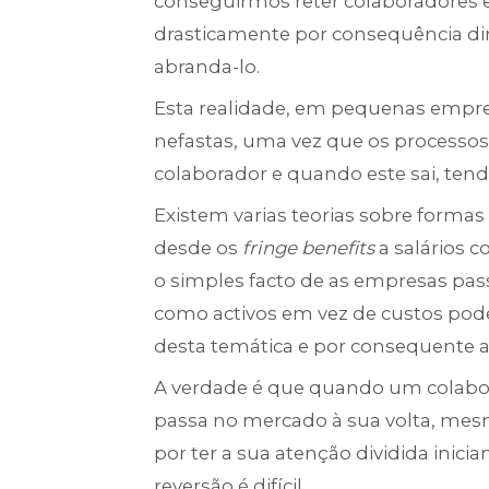
conseguirmos reter colaboradores e
drasticamente por consequência dir
abranda-lo.
Esta realidade, em pequenas empre
nefastas, uma vez que os processos
colaborador e quando este sai, ten
Existem varias teorias sobre formas
desde os
fringe benefits
a salários c
o simples facto de as empresas pas
como activos em vez de custos pod
desta temática e por consequente a
A verdade é que quando um colabor
passa no mercado à sua volta, mes
por ter a sua atenção dividida ini
reversão é difícil.