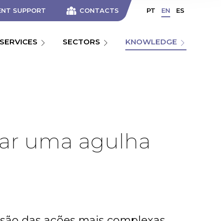
ENT SUPPORT
CONTACTS
PT
EN
ES
SERVICES
SECTORS
KNOWLEDGE
rar uma agulha
 são das ações mais complexas