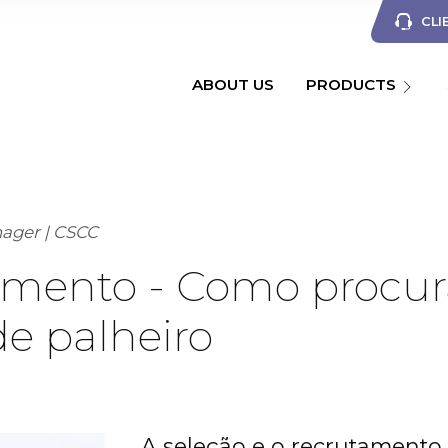
CLI
ABOUT US
PRODUCTS
ager | CSCC
amento - Como procu
e palheiro
A seleção e o recrutamento