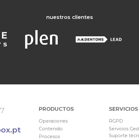
nuestros clientes
PRODUCTOS
SERVICIOS
67
Operaciones
RGPD
ox.pt
Contenido
Servicios Ges
Suporte técn
Procesos