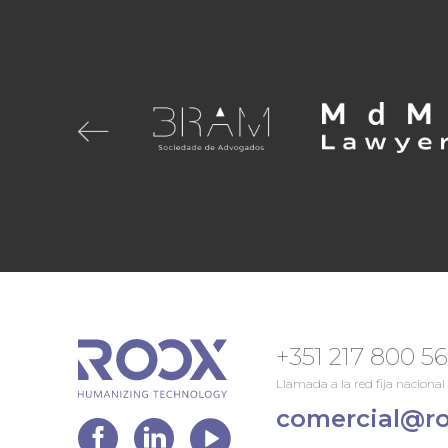
+351 217 800 5
Llamada a la red fija nacional
comercial@ro