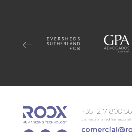
+351 217 800 5
Llamada a la red fija nacional
comercial@ro