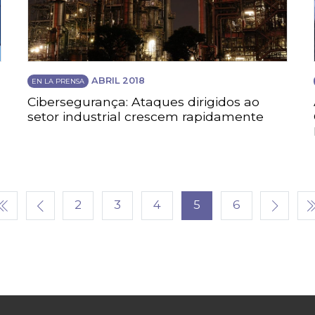
ABRIL 2018
EN LA PRENSA
Cibersegurança: Ataques dirigidos ao
setor industrial crescem rapidamente
2
3
4
5
6